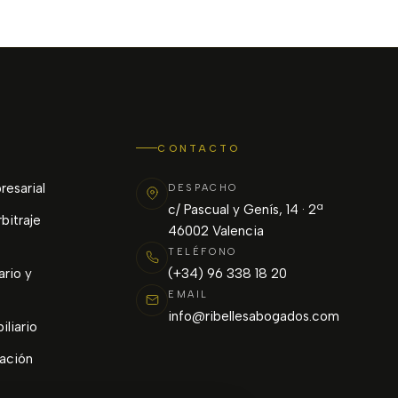
CONTACTO
resarial
DESPACHO
c/ Pascual y Genís, 14 · 2ª
bitraje
46002 Valencia
TELÉFONO
rio y
(+34) 96 338 18 20
EMAIL
info@ribellesabogados.com
liario
zación