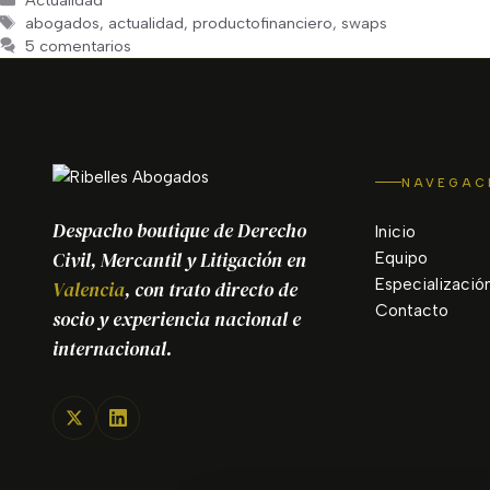
Actualidad
Etiquetas
abogados
,
actualidad
,
productofinanciero
,
swaps
5 comentarios
NAVEGAC
Despacho boutique de Derecho
Inicio
Civil, Mercantil y Litigación en
Equipo
Especializació
Valencia
, con trato directo de
Contacto
socio y experiencia nacional e
internacional.