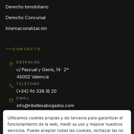
Derecho Inmobiliario
Derecho Concursal
Internacionalización
CONTACTO
DESPACHO
c/ Pascual y Genís, 14 · 2ª
46002 Valencia
TELÉFONO
(+34) 96 338 18 20
EMAIL
info@ribellesabogados.com
Utilizamos cookies propias y de terceros para garantizar el
funcionamiento de la web, medir su uso y mejorar nuestros
servicios. Puede aceptar todas las cookies, rechazar las no
© 2026 Ribelles Abogados. Todos los derechos reservados.