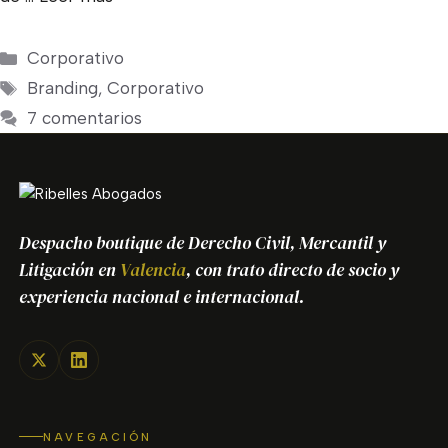
Categorías
Corporativo
Etiquetas
Branding
,
Corporativo
7 comentarios
Despacho boutique de Derecho Civil, Mercantil y
Litigación en
Valencia
, con trato directo de socio y
experiencia nacional e internacional.
NAVEGACIÓN