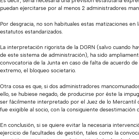
Es decir, sería necesaria una previsión estatutaria expre
puedan ejercitarse por al menos 2 administradores ma
Por desgracia, no son habituales estas matizaciones en la
estatutos estandarizados.
La interpretación rigorista de la DGRN (salvo cuando h
de este sistema de administración), ha sido ampliamente
convocatoria de la Junta en caso de falta de acuerdo d
extremo, el bloqueo societario.
Otra cosa es que, si dos administradores mancomunados
ello, se hubiese negado, de producirse por éste la impu
ser fácilmente interpretado por el Juez de lo Mercantil
fue exigible al socio, con la consiguiente desestimació
En conclusión, si se quiere evitar la necesaria interv
ejercicio de facultades de gestión, tales como la convoca