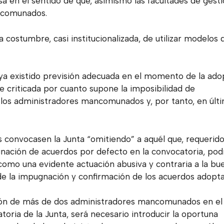
sa en el sentido de que, asimismo las facultades de gesti
ncomunados.
 costumbre, casi institucionalizada, de utilizar modelos 
aya existido previsión adecuada en el momento de la ado
 criticada por cuanto supone la imposibilidad de
e los administradores mancomunados y, por tanto, en últ
 convocasen la Junta “omitiendo” a aquél que, requerid
gnación de acuerdos por defecto en la convocatoria, pod
 como una evidente actuación abusiva y contraria a la bu
n de la impugnación y confirmación de los acuerdos adopt
ención de más de dos administradores mancomunados en el
toria de la Junta, será necesario introducir la oportuna