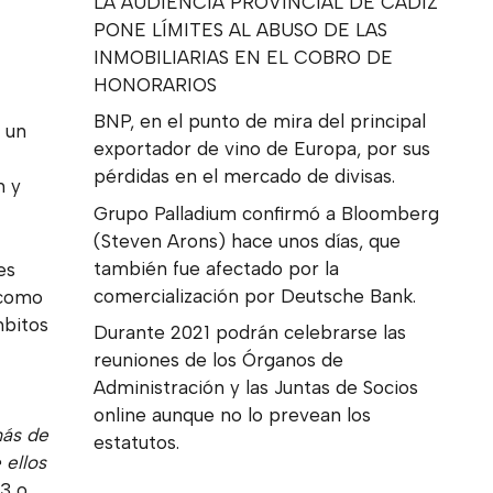
LA AUDIENCIA PROVINCIAL DE CÁDIZ
PONE LÍMITES AL ABUSO DE LAS
INMOBILIARIAS EN EL COBRO DE
HONORARIOS
BNP, en el punto de mira del principal
 un
exportador de vino de Europa, por sus
pérdidas en el mercado de divisas.
n y
Grupo Palladium confirmó a Bloomberg
(Steven Arons) hace unos días, que
también fue afectado por la
es
comercialización por Deutsche Bank.
como
mbitos
Durante 2021 podrán celebrarse las
reuniones de los Órganos de
Administración y las Juntas de Socios
online aunque no lo prevean los
más de
estatutos.
 ellos
 3 o