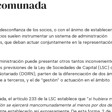
ncomunada
desconfianza de los socios, o con el ánimo de establecer
ocios suelen instrumentar un sistema de administración
, que deban actuar conjuntamente en la representació
dministración puede presentar otros tantos inconvenient
as previsiones de la
Ley de Sociedades de Capital
(LSC) 
 Notariado (DGRN), parten de la diferenciación de dos á
e a terceros, y el de “gestión” o actuación en el ámbito
ada, el artículo 233 de la LSC establece que “
si hubiera 
ción se ejercerá mancomunadamente al menos por dos de
ente establecerlo así expresamente. De esta forma, 2 de