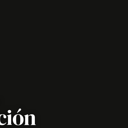
,
ción